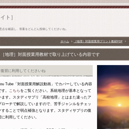
サイト］
意点を確認し、答案をどんどん投稿してくださいね。
ホーム
［地理］対面授業用プリント教材PDF
［地理］対面授業用教材で取り上げている内容です
復習に利用してくださいね
ou Tube
「対面授業用解説動画」でカバーしている内容
です。
こちら
をご覧ください。系統地理が基本となって
います。スタディサプリ「高校地理」とはまた違ったア
プローチで解説していますので、苦手ジャンルをチェッ
クすることで弱点補強となります。スタディサプリの復
習に利用してください。