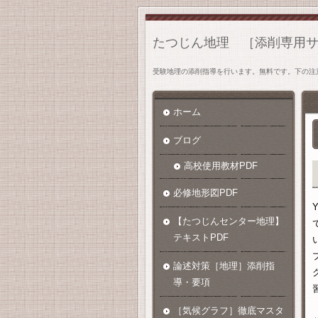
たつじん地理 ［添削専用
受験地理の添削指導を行います。無料です。下の注
ホーム
ブログ
高校使用教材PDF
必修地形図PDF
Y
【たつじんセンター地理】
テキストPDF
論述対策［地理］添削指
導・要項
［気候グラフ］徹底マスタ