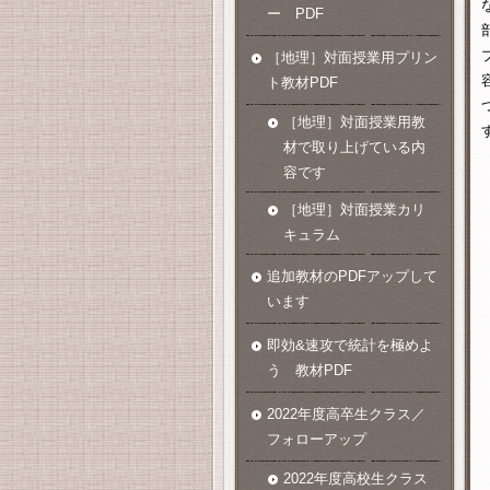
ー PDF
［地理］対面授業用プリン
ト教材PDF
［地理］対面授業用教
材で取り上げている内
容です
［地理］対面授業カリ
キュラム
追加教材のPDFアップして
います
即効&速攻で統計を極めよ
う 教材PDF
2022年度高卒生クラス／
フォローアップ
2022年度高校生クラス