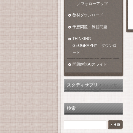
／フォローアップ
教材ダウンロード
予想問題・練習問題
THINKING
GEOGRAPHY ダウンロ
ード
問題解説AIスライド
スタディサプリ
スタディサ
プリ／たつじん地理
検索