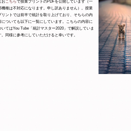
なお
こちら
で授業プリントの
PDF
を公開しています（一
部機種は不対応になります。申し訳ありません）。授業
プリントでは前半で統計を取り上げており、そちらの内
容についても以下に一覧にしています。こちらの内容に
ついては
You Tube
「統計マスター
2020
」で解説していま
す。同様に参考にしていただけると幸いです。