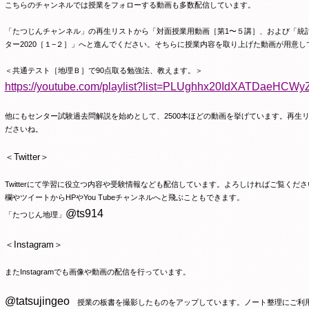
こちらのチャンネルでは授業をフォローする動画も多数配信しています。
「たつじんチャンネル」の再生リストから「対面授業用動画［第
1
〜５講］、および「統
ター
2020
［１−２］」へと進んでください。そちらに授業内容を取り上げた動画が用意し
＜共通テスト［地理Ｂ］で
90
点取る勉強法、教えます。＞
https://youtube.com/playlist?list=PLUghhx20IdXATDaeHC
他にもセンター試験過去問解説を始めとして、
2500
本ほどの動画を挙げています。再生
ださいね。
＜
Twitter
＞
Twitter
にて学習に役立つ内容や受験情報なども配信しています。よろしければご覧くださ
欄やツイートから
HP
や
You Tube
チャンネルへと飛ぶこともできます。
@ts914
「たつじん地理」
＜
Instagram
＞
また
Instagram
でも画像や動画の配信を行っています。
@tatsujingeo
授業の板書を撮影したものをアップしています。ノート整理にご利