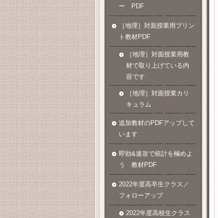
ー PDF
［地理］対面授業用プリン
ト教材PDF
［地理］対面授業用教
材で取り上げている内
容です
［地理］対面授業カリ
キュラム
追加教材のPDFアップして
います
即効&速攻で統計を極めよ
う 教材PDF
2022年度高卒生クラス／
フォローアップ
2022年度高校生クラス