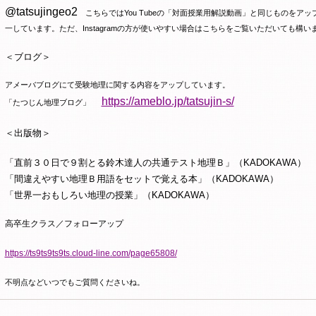
@tatsujingeo2
こちらでは
You Tube
の「対面授業用解説動画」と同じものをアッ
一しています。ただ、
Instagram
の方が使いやすい場合はこちらをご覧いただいても構い
＜ブログ＞
アメーバブログにて受験地理に関する内容をアップしています。
https://ameblo.jp/tatsujin-s/
「たつじん地理ブログ」
＜出版物＞
「直前３０日で９割とる鈴木達人の共通テスト地理Ｂ」（
KADOKAWA
）
「間違えやすい地理Ｂ用語をセットで覚える本」（
KADOKAWA
）
「世界一おもしろい地理の授業」（
KADOKAWA
）
高卒生クラス／フォローアップ
https://ts9ts9ts9ts.cloud-line.com/page65808/
不明点などいつでもご質問くださいね。