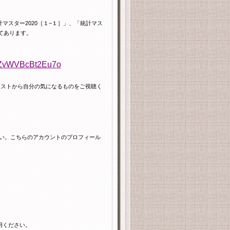
計マスター
2020
［１−１］」、「統計マス
てあります。
WyZvWVBcBt2Eu7o
リストから自分の気になるものをご視聴く
い。こちらのアカウントのプロフィール
用ください。