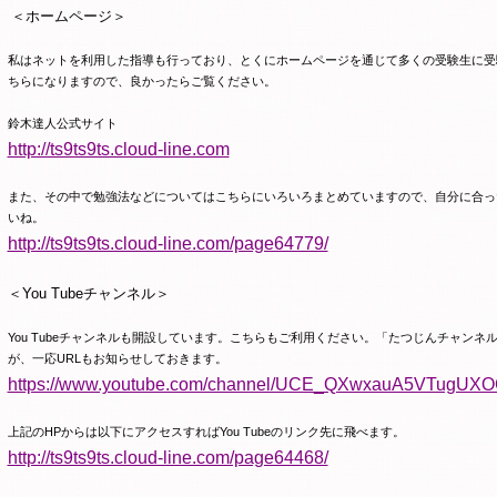
＜ホームページ＞
私はネットを利用した指導も行っており、とくにホームページを通じて多くの受験生に受
ちらになりますので、良かったらご覧ください。
鈴木達人公式サイト
http://ts9ts9ts.cloud-line.com
また、その中で勉強法などについてはこちらにいろいろまとめていますので、自分に合っ
いね。
http://ts9ts9ts.cloud-line.com/page64779/
＜
You Tube
チャンネル＞
You Tube
チャンネルも開設しています。こちらもご利用ください。「たつじんチャンネ
が、一応
URL
もお知らせしておきます。
https://www.youtube.com/channel/UCE_QXwxauA5VTugUX
上記の
HP
からは以下にアクセスすれば
You Tube
のリンク先に飛べます。
http://ts9ts9ts.cloud-line.com/page64468/