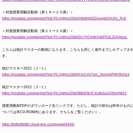
＜対面授業用解説動画［第１６〜２０講］＞
https://youtube.com/playlist?list=PLUghhx20IdXAMdNNDZrxvujbDAU0s_RcE
＜対面授業用解説動画［第２１〜２５講］＞
https://youtube.com/playlist?list=PLUghhx20IdXDc7VClmKVgkPG3LZUhAeuL
こちらは統計マスターの動画になります。こちらも同じく途中までしかアップさ
す。
統計マスター
2022
［１−１］
https://youtube.com/playlist?list=PLUghhx20IdXCb1UG7zm_SnmvGFMV8sOzX
統計マスター
2022
［２−１］
https://youtube.com/playlist?list=PLUghhx20IdXB8dQbJC4zdkZuUG3IoHW21
授業用教材
PDF
のダウンロード先リンクです。ただし、統計の部分は昨年のもの
ついては本
CD-ROM
内にあります。そちらをご覧ください）。
https://ts9ts9ts9ts.cloud-line.com/page64445/