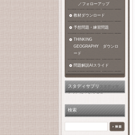
／フォローアップ
教材ダウンロード
予想問題・練習問題
THINKING
GEOGRAPHY ダウンロ
ード
問題解説AIスライド
スタディサプリ
スタディサ
プリ／たつじん地理
検索