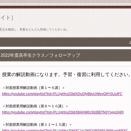
サイト］
意点を確認し、答案をどんどん投稿してくださいね。
2022年度高卒生クラス／フォローアップ
授業の解説動画になります。予習・復習に利用してください
＜対面授業用解説動画［第１〜５講］＞
https://youtube.com/playlist?list=PLUghhx20IdXDoDfyBbvUWevGlFrSUuIFC
＜対面授業用解説動画［第６〜１０講］＞
https://youtube.com/playlist?list=PLUghhx20IdXB4HW0c9IzBBTN0Ysgg3ARl
＜対面授業用解説動画［第１１〜１５講］＞
https://youtube.com/playlist?list=PLUghhx20IdXCVy795D4R58NU9Wcam6BXC