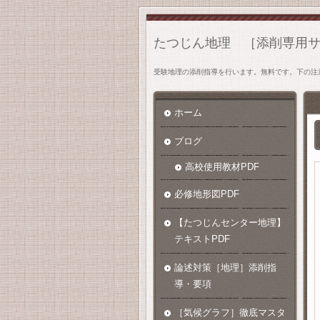
たつじん地理 ［添削専用
受験地理の添削指導を行います。無料です。下の注
ホーム
ブログ
高校使用教材PDF
必修地形図PDF
【たつじんセンター地理】
テキストPDF
論述対策［地理］添削指
導・要項
［気候グラフ］徹底マスタ